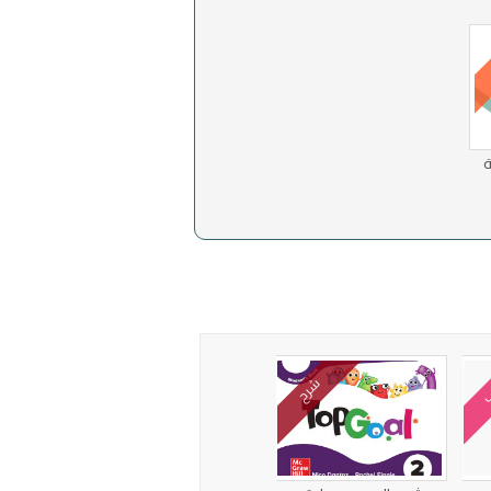
ة
ب
شرح