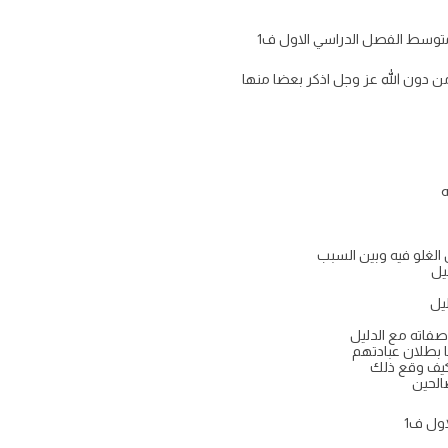
 متوسط الفصل الدراسي الاول ف1
دون الله عز وجل اذكر بعضا منها
ه
 الغلو فيه وبين السبب
يل
ليل
فاته مع الدليل
ا بطلان عبادتهم
وكيف وقع ذلك
صالحين