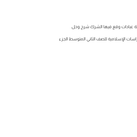
ثاني متوسط الفصل الدراسي الاول لعام 1447 بصيغة PDF تحميل منهج الدراسات الإسلامية للصف الثاني المتوسط الجزء