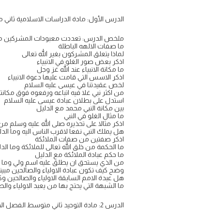
الدرس الأول: مادة الدراسات الاسلامية ثاني
ملخص الدرس: تعددت معبودات المشركين من 
ما صفات الالهه الباطلة
لماذا يتعلق المشركون بغير الله تعالى
اذكر بعض صور الغلو في الانبياء
ما مكانة الانبياء عند الله غز وجل
اذكر الاسس التي قامت عليها دعوة الانبياء
لخص عقيدتنا في عيسى عليه السلام
من اكثر نبي غلا فيه اتباعه ورفعوه فوق مكانت
استدل على بطلان عبادة عيسى عليه السلام
بين مكانة النبي محمد مع الدليل
ما مثال الغلو في النبي
اذكر مثالا على تحذيره صلى الله عليه وسلم من
هل يملك النبي نفعا لاقرب الناس اليه وما الدل
اذكر صفتين من صفات الملائكة
ما الحكمة من خلق الله تعالى للملائكة وما الد
ما حكم عبادة الملائكة مع الدليل
من الذي يستحق ان يطلق عليه اسم ولي وما ص
وضح كيف تكون عبادة الاولياء والصالحين مبين
هل عبدة الامم السابقة الاولياء والصالحين 
ما الشبهة التي يحتج بها من يعبد الاولياء وال
الدرس 2: مادة التوحيد ثاني متوسط الفصل الاول ف1