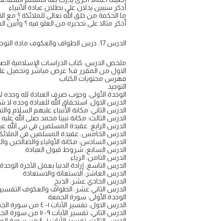
أذكر سببين يدلان على بطلان عبادة الأنبياء
ما الحكمة من خلق الله تعالى للملائكة ؟ مع ال
أذكر مثالا على تحذيره من الغلو فيه ؟ وأبين ا
الدرس 17: درس الطواف والعكوف مادة التوحيد الدراسات الاسلامية للصف الثاني المتوسط الفصل الدراسي الاول الوحدة الثالثة عبادات وقع فيها الشرك شرح وحل
الاول من المقرر ف1 عرض مباشر وتحميل على موقع معلمك
فهرس محتويات الكتاب
التوحيد
الوحدة الأولى: وجوب صرف العبادة لله وحده ل
الدرس الاول: استحقاق الله للعبادة وحده لا ش
الدرس الثاني: مكانة الأنبياء عليهم السلام وال
الدرس الثالث: مكانة نبينا محمد صلى الله عليه
الدرس الرابع: عقيدة المسلمين في نبي الله عي
الدرس الخامس: عقيدة المسلمين في الملائكة
الدرس السادس: مكانة الأولياء والصالحين والتح
الدرس السابع: شروط قبول العبادة
الدرس الثامن: الرياء
الدرس التاسع: إرادة الدنيا بعمل الآخرة الوحدة
الدرس العاشر: الاستعانة والاستعاذة
الدرس الحادي عشر: الذبح
الدرس الثاني عشر: الطواف والعكوف التفسير
الوحدة الأولى: سورة الجمعة
الدرس الاول: تفسير الآيات ١- ٤ من سورة الجمعة
الدرس الثاني: تفسير الآيات ٩- ١١ من سورة الجمعة الوحدة الثانية: سورة المنافقون
الدرس الثالث: تفسير الآيات ١- ٤ من سورة المنافقون