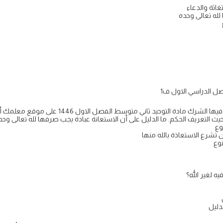
اثة والدعاء
لله تعالى وحده
ي متوسط الفصل الاول 1446 على موقع معلمك أذكر موضعا آخر تشرع فيه الاستعاذة بالله
حيث التعريف الحكم. ما الدليل على أن الاستعانة عبادة يجب صرفها لله تعالى وحد
وع
تشرع الاستعاذة بالله منها
نوع
ه لغير الله؟
دليل