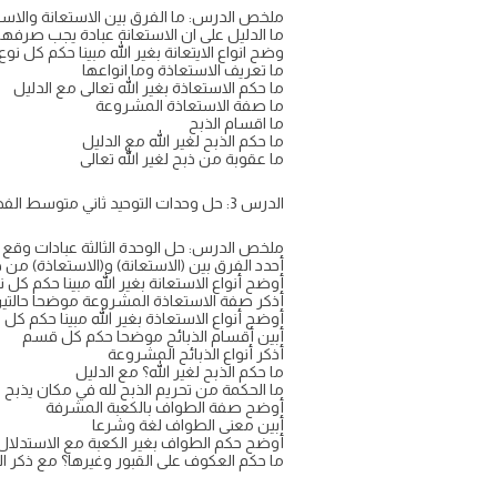
ملخص الدرس: ما الفرق بين الاستعانة والاستغ
ما الدليل على ان الاستعانة عبادة يجب صرفها 
وضح انواع الايتعانة بغير الله مبينا حكم كل نوع
ما تعريف الاستعاذة وما انواعها
ما حكم الاستعاذة بغير الله تعالى مع الدليل
ما صفة الاستعاذة المشروعة
ما اقسام الذبح
ما حكم الذبح لغير الله مع الدليل
ما عقوبة من ذبح لغير الله تعالى
الدرس 3: حل وحدات التوحيد ثاني متوسط الفصل الدراسي الاول ف1
ملخص الدرس: حل الوحدة الثالثة عبادات وقع فيها الشرك مادة التوحيد ثان
أحدد الفرق بين (الاستعانة) و(الاستعاذة) من 
أوضح أنواع الاستعانة بغير الله مبينا حكم كل ن
أذكر صفة الاستعاذة المشروعة موضحا حالتين 
أوضح أنواع الاستعاذة بغير الله مبينا حكم كل 
أبين أقسام الذبائح موضحا حكم كل قسم
أذكر أنواع الذبائح المشروعة
ما حكم الذبح لغير الله؟ مع الدليل
ما الحكمة من تحريم الذبح لله في مكان يذبح في
أوضح صفة الطواف بالكعبة المشرفة
أبين معنى الطواف لغة وشرعا
أوضح حكم الطواف بغير الكعبة مع الاستدلال
ما حكم العكوف على القبور وغيرها؟ مع ذكر ال