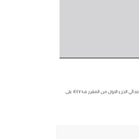
اسئلة اختبار نهائي الاجتماعيات الرابع الابتدائي الفصل الاول 1447 مع الاجابة pdf وورد تحميل نماذج اختبار نهائي اجتماعيات رابع ابتدائي الجزء الاول من المقرر ف١ ١٤٤٧ على