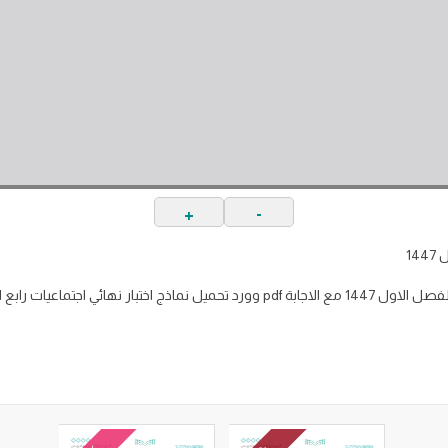
+
-
14