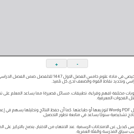
+
-
اسي وتحديد نقاط القوة والضعف لدى كل تلميذ.
يات مختلفة (فهم وقراءة، تطبيقات، مسائل قصيرة) مما يساعد المعلم على تقييم
ل الفجوات المعرفية.
يمكن للمعلمين تجهيز نسخ بصيغ مختلفة مثل PDF وWord لتوزيعها أو طباعتها. كما أن حفظ النتائج وت
ذج تشخيصية سنويًا يساعد في متابعة تطور التحصيل.
كبديل عن الامتحانات الرسمية. عند الانتهاء من الاختبار، ينصح بالتركيز على ا
سب سياق المدرسة والفئة العمرية.