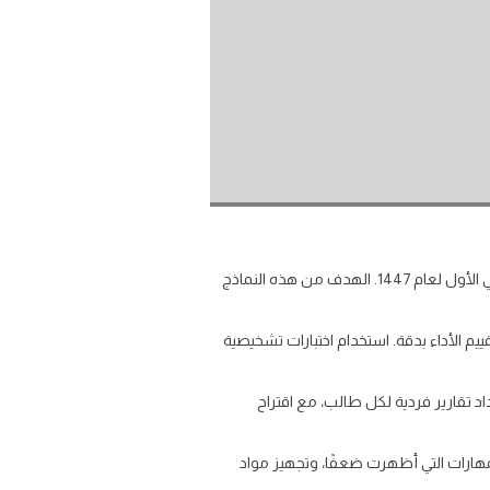
نقدّم في هذا الملف مجموعة نماذج اختبار تشخيصي في مادة علوم خامس الفصل الاول 1447 للالفصل ضمن الفصل الدراسي الأول لعام 1447. الهدف من هذه النماذج
 الأداء بدقة. استخدام اختبارات تشخيصية
حليلها يسهم في إعداد تقارير فردية لكل طالب، مع اقتراح
لمهارات التي أظهرت ضعفًا، وتجهيز مواد