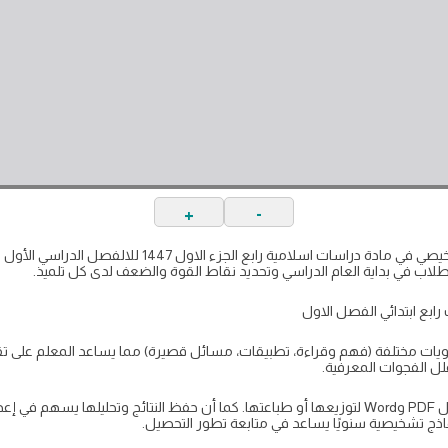
+
-
ب في بداية العام الدراسي وتحديد نقاط القوة والضعف لدى كل تلميذ.
ابع ابتدائي الفصل الاول
يات مختلفة (فهم وقراءة، تطبيقات، مسائل قصيرة) مما يساعد المعلم على تقييم
ل الفجوات المعرفية.
يمكن للمعلمين تجهيز نسخ بصيغ مختلفة مثل PDF وWord لتوزيعها أو طباعتها. كما أن حفظ النتائج وت
ذج تشخيصية سنويًا يساعد في متابعة تطور التحصيل.