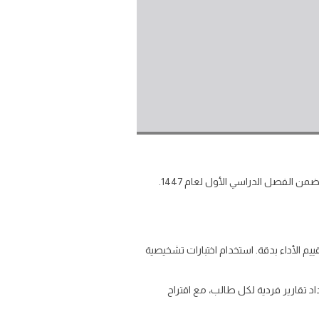
نقدّم في هذا الملف مجموعة نماذج اختبار تشخيصي في مادة دراسات اسلامية رابع الجزء الاول 1447 للالفصل الدراسي الأول ضمن الفصل الدراسي الأول لعام 1447.
 الأداء بدقة. استخدام اختبارات تشخيصية
حليلها يسهم في إعداد تقارير فردية لكل طالب، مع اقتراح