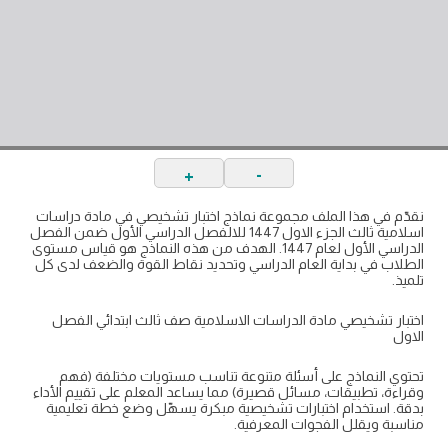
+
-
نقدّم في هذا الملف مجموعة نماذج اختبار تشخيصي في مادة دراسات
اسلامية ثالث الجزء الاول 1447 للالفصل الدراسي الأول ضمن الفصل
الدراسي الأول لعام 1447. الهدف من هذه النماذج هو قياس مستوى
الطلاب في بداية العام الدراسي وتحديد نقاط القوة والضعف لدى كل
تلميذ.
اختبار تشخيصي مادة الدراسات الاسلامية صف ثالث ابتدائي الفصل
الاول
تحتوي النماذج على أسئلة متنوعة تناسب مستويات مختلفة (فهم
وقراءة، تطبيقات، مسائل قصيرة) مما يساعد المعلم على تقييم الأداء
بدقة. استخدام اختبارات تشخيصية مبكرة يسهّل وضع خطة تعليمية
مناسبة ويقلل الفجوات المعرفية.