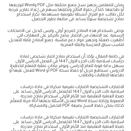
يمكن للمعلمين تجهيز نسخ بصيغ مختلفة مثل PDF وWord لتوزيعها
أو طباعتها. كما أن حفظ النتائج وتحليلها يسهم في إعداد تقارير فردية
لكل طالب، مع اقتراح أنشطة تقويمية مستهدفة. تكرار استخدام
نماذج تشخيصية سنويًا يساعد في متابعة تطور التحصيل.
نوصي باستخدام هذه النماذج كمرجع أولي، وليس كبديل عن الامتحانات
الرسمية. عند الانتهاء من الاختبار، ينصح بالتركيز على المهارات التي
أظهرت ضعفًا، وتجهيز مواد دعم مناسبة. جميع النماذج قابلة للتعديل
لتناسب سياق المدرسة والفئة العمرية.
في خاتمة المقال، نؤكد أن استخدام نماذج اختبار تشخيصي لمادة
دراسات اسلامية ثالث الجزء الاول 1447 في الفصل الدراسي الأول
يسهل بداية قوية للعام الدراسي، ويوفر بيانات عملية للمعلم لتخطيط
الدروس. تستطيع تنزيل أو حفظ نسخة PDF أو Word للعمل عليها أو
طباعتها للطالبات والطلاب.
الاختبارات التشخيصية (اختبارات تقييمية مبكرة) في مادة دراسات
اسلامية ثالث الجزء الاول 1447 للالفصل الدراسي الأول تساعد على
ضبط العملية التعليمية منذ الأيام الأولى. استخدام نماذج متدرجة
الصعوبة وإتاحة نسخة Word لتعديل الأسئلة يجعلها أداة مرنة للمعلّم.
كذلك يمكن حفظ النسخ بصيغة PDF للتحميل والمشاركة.
الاختبارات التشخيصية (اختبارات تقييمية مبكرة) في مادة دراسات
اسلامية ثالث الجزء الاول 1447 للالفصل الدراسي الأول تساعد على
ضبط العملية التعليمية منذ الأيام الأولى. استخدام نماذج متدرجة