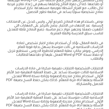
يمكن للمعلمين تجهيز نسخ بصيغ مختلفة مثل PDF وWord لتوزيعها
أو طباعتها. كما أن حفظ النتائج وتحليلها يسهم في إعداد تقارير فردية
لكل طالب، مع اقتراح أنشطة تقويمية مستهدفة. تكرار استخدام
نماذج تشخيصية سنويًا يساعد في متابعة تطور التحصيل.
نوصي باستخدام هذه النماذج كمرجع أولي، وليس كبديل عن الامتحانات
الرسمية. عند الانتهاء من الاختبار، ينصح بالتركيز على المهارات التي
أظهرت ضعفًا، وتجهيز مواد دعم مناسبة. جميع النماذج قابلة للتعديل
لتناسب سياق المدرسة والفئة العمرية.
في خاتمة المقال، نؤكد أن استخدام نماذج اختبار تشخيصي لمادة
الدراسات الاسلاميه في ثالث متوسط يسهل بداية قوية للعام
الدراسي، ويوفر بيانات عملية للمعلم لتخطيط الدروس. تستطيع تنزيل
أو حفظ نسخة PDF أو Word للعمل عليها أو طباعتها للطالبات
والطلاب.
الاختبارات التشخيصية (اختبارات تقييمية مبكرة) في مادة الدراسات
الاسلاميه للثالث متوسط تساعد على ضبط العملية التعليمية منذ الأيام
الأولى. استخدام نماذج متدرجة الصعوبة وإتاحة نسخة Word لتعديل
الأسئلة يجعلها أداة مرنة للمعلّم. كذلك يمكن حفظ النسخ بصيغة PDF
للتحميل والمشاركة.
الاختبارات التشخيصية (اختبارات تقييمية مبكرة) في مادة الدراسات
الاسلاميه للثالث متوسط تساعد على ضبط العملية التعليمية منذ الأيام
الأولى. استخدام نماذج متدرجة الصعوبة وإتاحة نسخة Word لتعديل
الأسئلة يجعلها أداة مرنة للمعلّم. كذلك يمكن حفظ النسخ بصيغة PDF