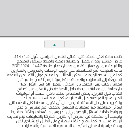
+
-
كتاب مادة لغتي للصف ثاني ابتدائي الفصل الدراسي الأول ف1 1447،
عرض مباشر بدون تحميل وبصيغة رقمية واضحة تسهّل التصفح
والقراءة من أي جهاز. يتضمن هذا الإصدار طبعة 1447 – 2024 PDF
قابلة للطباعة، مع المحافظة على ترتيب الوحدات والدروس والتمارين
كما في النسخة الورقية، ليتمكن الطالب والمعلم وولي الأمر من العودة
السريعة إلى المهارات والأهداف التعليمية. نوفر لكم رابط مباشر
لتحميل كتاب لغتي للصف ثاني ابتدائي الفصل الدراسي الأول ف1،
بالإضافة إلى معاينة سريعة داخل الصفحة حتى تتمكن من تصفح
الكتاب قبل التنزيل. يمكن استخدام الملف داخل الصف، أو للواجبات
المنزلية، أو للمراجعة قبل الاختبارات، كما أنه مناسب للتعلم الذاتي
وللتدريب على حل الأسئلة. نحرص على أن تكون نسخة لغتي للصف ثاني
ابتدائي متوافقة مع متطلبات المنهج المحدّث، مع فهرس واضح
وروابط داخلية تسهّل الوصول إلى الدروس والأهداف والأنشطة. إذا
واجهت أي مشكلة في العرض أو التنزيل، شاركنا بالتعليقات ليتم تحديث
الرابط مباشرة. كما ننصح دائمًا بالاطلاع على الدليل الإرشادي لكل
وحدة دراسية لضمان استيعاب المفاهيم الأساسية والمهارات