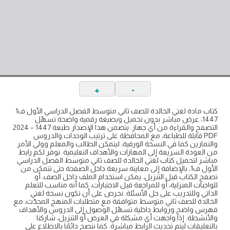
+
-
كتاب مادة لغتي الخالدة للصف ثاني متوسط الفصل الدراسي الأول ف1
1447، عرض مباشر بدون تحميل وبصيغة رقمية واضحة تسهّل
التصفح والقراءة من أي جهاز. يتضمن هذا الإصدار طبعة 1447 – 2024
PDF قابلة للطباعة، مع المحافظة على ترتيب الوحدات والدروس
والتمارين كما في النسخة الورقية، ليتمكن الطالب والمعلم وولي الأمر
من العودة السريعة إلى المهارات والأهداف التعليمية. نوفر لكم رابط
مباشر لتحميل كتاب لغتي الخالدة للصف ثاني متوسط الفصل الدراسي
الأول ف1، بالإضافة إلى معاينة سريعة داخل الصفحة حتى تتمكن من
تصفح الكتاب قبل التنزيل. يمكن استخدام الملف داخل الصف، أو
للواجبات المنزلية، أو للمراجعة قبل الاختبارات، كما أنه مناسب للتعلم
الذاتي وللتدريب على حل الأسئلة. نحرص على أن تكون نسخة لغتي
الخالدة للصف ثاني متوسط متوافقة مع متطلبات المنهج المحدّث، مع
فهرس واضح وروابط داخلية تسهّل الوصول إلى الدروس والأهداف
والأنشطة. إذا واجهت أي مشكلة في العرض أو التنزيل، شاركنا
بالتعليقات ليتم تحديث الرابط مباشرة. كما ننصح دائمًا بالاطلاع على