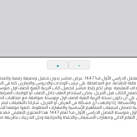
+
-
كتاب مادة التربية الفنية للصف اول متوسط الفصل الدراسي الأول ف1 1447، عرض مباشر 
يتضمن هذا الإصدار طبعة 1447 – 2024 PDF قابلة للطباعة، مع المحافظة على ترتيب الوحدات والدروس والتما
الكتاب قبل التنزيل. يمكن استخدام الملف داخل الصف، أو للواجبات المنزلية، أ
حرص على أن تكون نسخة التربية الفنية للصف اول متوسط متوافقة مع متطلبات 
لأنشطة. إذا واجهت أي مشكلة في العرض أو التنزيل، شاركنا بالتعليقات ليتم تح
ية لضمان استيعاب المفاهيم الأساسية والمهارات المطلوبة. تابعوا موقعنا للحص
والتحاضير المرتبطة بمادة التربية الفنية للصف اول متوسط الفصل الد
 التعلم الذاتي ومهارات الاستيعاب والحفظ والمراجعة وحل التدريبات بطريقة م