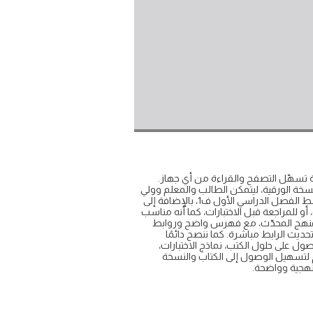
بدون تحميل وبصيغة رقمية واضحة تسهّل التصفح والقراءة من أي جهاز.
رين كما في النسخة الورقية، ليتمكن الطالب والمعلم وولي
الأمر من العودة السريعة إلى المهارات والأهداف التعليمية. نوفر لكم رابط مباشر لتحميل كتاب التربية الفنية للصف اول متوسط الفصل الدراسي الأول ف1، بالإضافة إلى
و للمراجعة قبل الاختبارات، كما أنه مناسب
المنهج المحدّث، مع فهرس واضح وروابط
ديث الرابط مباشرة. كما ننصح دائمًا
ول على حلول الكتب، نماذج الاختبارات،
راسي الأول ف1 لعام 1447. هذا المحتوى التعليمي مقدم لتسهيل الوصول إلى الكتاب والنسخة
نهجية وواضحة.