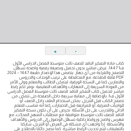
+
-
كتاب مادة التفكير الناقد للصف ثالث متوسط الفصل الدراسي الأول
ف1 1447، عرض مباشر بدون تحميل وبصيغة رقمية واضحة تسهّل
التصفح والقراءة من أي جهاز. يتضمن هذا الإصدار طبعة 1447 – 2024
PDF قابلة للطباعة، مع المحافظة على ترتيب الوحدات والدروس
والتمارين كما في النسخة الورقية، ليتمكن الطالب والمعلم وولي الأمر
من العودة السريعة إلى المهارات والأهداف التعليمية. نوفر لكم رابط
مباشر لتحميل كتاب التفكير الناقد للصف ثالث متوسط الفصل الدراسي
الأول ف1، بالإضافة إلى معاينة سريعة داخل الصفحة حتى تتمكن من
تصفح الكتاب قبل التنزيل. يمكن استخدام الملف داخل الصف، أو
للواجبات المنزلية، أو للمراجعة قبل الاختبارات، كما أنه مناسب للتعلم
الذاتي وللتدريب على حل الأسئلة. نحرص على أن تكون نسخة التفكير
الناقد للصف ثالث متوسط متوافقة مع متطلبات المنهج المحدّث، مع
فهرس واضح وروابط داخلية تسهّل الوصول إلى الدروس والأهداف
والأنشطة. إذا واجهت أي مشكلة في العرض أو التنزيل، شاركنا
بالتعليقات ليتم تحديث الرابط مباشرة. كما ننصح دائمًا بالاطلاع على