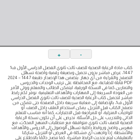
+
-
كتاب مادة الرعاية الصحية للصف ثالث ثانوي الفصل الدراسي الأول ف1
1447، عرض مباشر بدون تحميل وبصيغة رقمية واضحة تسهّل
التصفح والقراءة من أي جهاز. يتضمن هذا الإصدار طبعة 1447 – 2024
PDF قابلة للطباعة، مع المحافظة على ترتيب الوحدات والدروس
والتمارين كما في النسخة الورقية، ليتمكن الطالب والمعلم وولي الأمر
من العودة السريعة إلى المهارات والأهداف التعليمية. نوفر لكم رابط
مباشر لتحميل كتاب الرعاية الصحية للصف ثالث ثانوي الفصل الدراسي
الأول ف1، بالإضافة إلى معاينة سريعة داخل الصفحة حتى تتمكن من
تصفح الكتاب قبل التنزيل. يمكن استخدام الملف داخل الصف، أو
للواجبات المنزلية، أو للمراجعة قبل الاختبارات، كما أنه مناسب للتعلم
الذاتي وللتدريب على حل الأسئلة. نحرص على أن تكون نسخة الرعاية
الصحية للصف ثالث ثانوي متوافقة مع متطلبات المنهج المحدّث، مع
فهرس واضح وروابط داخلية تسهّل الوصول إلى الدروس والأهداف
والأنشطة. إذا واجهت أي مشكلة في العرض أو التنزيل، شاركنا
بالتعليقات ليتم تحديث الرابط مباشرة. كما ننصح دائمًا بالاطلاع على