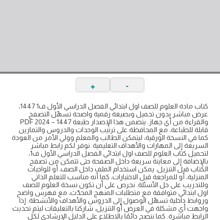
+
-
كتاب مادة العلوم للصف اول ابتدائي الفصل الدراسي الأول ف1 1447،
عرض مباشر بدون تحميل وبصيغة رقمية واضحة تسهّل التصفح
والقراءة من أي جهاز. يتضمن هذا الإصدار طبعة 1447 – 2024 PDF
قابلة للطباعة، مع المحافظة على ترتيب الوحدات والدروس والتمارين
كما في النسخة الورقية، ليتمكن الطالب والمعلم وولي الأمر من العودة
السريعة إلى المهارات والأهداف التعليمية. نوفر لكم رابط مباشر
لتحميل كتاب العلوم للصف اول ابتدائي الفصل الدراسي الأول ف1،
بالإضافة إلى معاينة سريعة داخل الصفحة حتى تتمكن من تصفح
الكتاب قبل التنزيل. يمكن استخدام الملف داخل الصف، أو للواجبات
المنزلية، أو للمراجعة قبل الاختبارات، كما أنه مناسب للتعلم الذاتي
وللتدريب على حل الأسئلة. نحرص على أن تكون نسخة العلوم للصف
اول ابتدائي متوافقة مع متطلبات المنهج المحدّث، مع فهرس واضح
وروابط داخلية تسهّل الوصول إلى الدروس والأهداف والأنشطة. إذا
واجهت أي مشكلة في العرض أو التنزيل، شاركنا بالتعليقات ليتم تحديث
الرابط مباشرة. كما ننصح دائمًا بالاطلاع على الدليل الإرشادي لكل