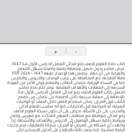
+
-
كتاب مادة العلوم للصف رابع ابتدائي الفصل الدراسي الأول ف1 1447،
عرض مباشر بدون تحميل وبصيغة رقمية واضحة تسهّل التصفح
والقراءة من أي جهاز. يتضمن هذا الإصدار طبعة 1447 – 2024 PDF
قابلة للطباعة، مع المحافظة على ترتيب الوحدات والدروس والتمارين
كما في النسخة الورقية، ليتمكن الطالب والمعلم وولي الأمر من العودة
السريعة إلى المهارات والأهداف التعليمية. نوفر لكم رابط مباشر
لتحميل كتاب العلوم للصف رابع ابتدائي الفصل الدراسي الأول ف1،
بالإضافة إلى معاينة سريعة داخل الصفحة حتى تتمكن من تصفح
الكتاب قبل التنزيل. يمكن استخدام الملف داخل الصف، أو للواجبات
المنزلية، أو للمراجعة قبل الاختبارات، كما أنه مناسب للتعلم الذاتي
وللتدريب على حل الأسئلة. نحرص على أن تكون نسخة العلوم للصف
رابع ابتدائي متوافقة مع متطلبات المنهج المحدّث، مع فهرس واضح
وروابط داخلية تسهّل الوصول إلى الدروس والأهداف والأنشطة. إذا
واجهت أي مشكلة في العرض أو التنزيل، شاركنا بالتعليقات ليتم تحديث
الرابط مباشرة. كما ننصح دائمًا بالاطلاع على الدليل الإرشادي لكل