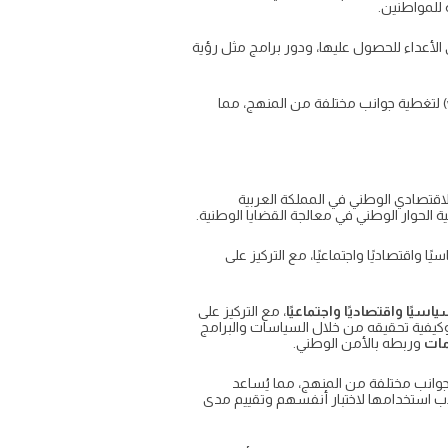
 للمواطنين.
الأعداء للحصول عليها، ودور برامج مثل رؤية
يُشدد النص على أن هذه النماذج مخصصة للمراجعة النهائية وليست الامتحان الرسمي، ويوفر نماذج متنوعة بصيغ (pdf و word) لتغطية جوانب مختلفة من المنهج، مما
سئلة حول الأمن الفكري والاقتصادي الوطني في المملكة العربية
الحوار الوطني في معالجة القضايا الوطنية.
واقتصاديًا واجتماعيًا، مع التركيز على
سيًا واقتصاديًا واجتماعيًا
، مع التركيز على
يفية تحقيقه من خلال السياسات والبرامج
مات
وربطه بالأمن الوطني.
جوانب مختلفة من المنهج، مما يُساعد
ب استخدامها لاختبار أنفسهم وتقييم مدى