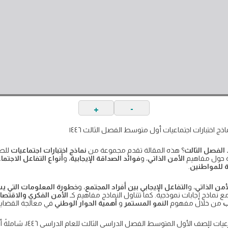
+
-
ج اختبارات اجتماعيات أول متوسط الفصل الثالث ١٤٤٦
الفصل الثالث
؟ هذه المقالة تقدم مجموعة من
نماذج اختبارات اجتماعيات
للص
ة حول مفاهيم
الأمن الذاتي
، و
فوائد الصداقة الإيجابية
، و
أنواع التفاعل الاجتما
 للمواطنين
.
أمن الذاتي
، و
التفاعل الإيجابي بين أفراد المجتمع
، و
خطورة المعلومات التي يس
مع نماذج إجابات نموذجية. كما تتناول النماذج مفاهيم كـ
الأمن الفكري والاقتص
ب
من خلال مفهوم
النمو المستمر
و
أهمية الحوار الوطني
في معالجة القضايا 
يتضمن هذا النص نماذج اختبارات