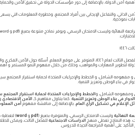
، وأهمية أمن الدولة، بالإضافة إلى دور مؤسسات الدولة في تحقيق الأمن والحماية
 الذاتي، والتفاعل الإيجابي بين أفراد المجتمع، وخطورة المعلومات التي يسعى 
ختبارات.
١٤٤٦
يتضمن نموذج اختبار اجتماعيات أول متوسط الفصل الثالث لعام ١٤٤٦، المتوفر على موقع المعلم، أ
ذولة لتطوير المهارات والمواهب، وذلك من خلال مفهوم النمو المستمر و أهمية 
 مفهومه الشامل، و الخطط والإجراءات المتخذة لحماية استقرار المجتمع سياسيًا 
 في بناء الوطن وتعزيز التنمية.
ومفهومه الشامل، و
الخطط والإجراءات المتخذة لحماية استقرار المجتمع سيا
لحوار في بناء الوطن وتعزيز التنمية
. كما يتناول مفاهيم كـ
الأمن الاقتصادي
وك
ل الإعلام في تشكيل الرأي العام
، بالإضافة إلى مناقشة مفهوم
أمن المعلو
عة النهائية
وليست الامتحان الرسمي، والمتوفرة بصيغ (
pdf
و
word
) لتغطية 
ت. هذه النماذج تغطي منهج
الدراسات الاجتماعية
للفصل الثالث، ويمكن للطلا
التأكيد على أهمية المراجعة الجيدة للدروس.