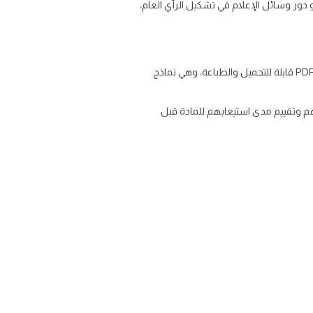
و دور وسائل الإعلام في تشكيل الرأي العام،
يوفر موقع المعلم نماذج اختبارات لمادة الدراسات الاجتماعية للصف الأول المتوسط الفصل الثالث للعام الدراسي ١٤٤٦ بصيغة PDF قابلة للتحميل والطباعة، وهي نماذج
هم وتقييم مدى استيعابهم للمادة قبل