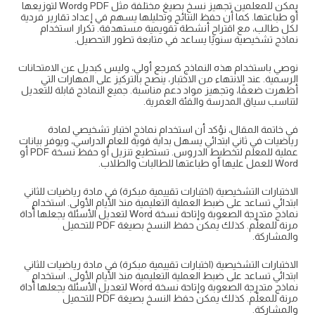
يمكن للمعلمين تجهيز نسخ بصيغ مختلفة مثل PDF وWord لتوزيعها
أو طباعتها. كما أن حفظ النتائج وتحليلها يسهم في إعداد تقارير فردية
لكل طالب، مع اقتراح أنشطة تقويمية مستهدفة. تكرار استخدام
نماذج تشخيصية سنويًا يساعد في متابعة تطور التحصيل.
نوصي باستخدام هذه النماذج كمرجع أولي، وليس كبديل عن الامتحانات
الرسمية. عند الانتهاء من الاختبار، ينصح بالتركيز على المهارات التي
أظهرت ضعفًا، وتجهيز مواد دعم مناسبة. جميع النماذج قابلة للتعديل
لتناسب سياق المدرسة والفئة العمرية.
في خاتمة المقال، نؤكد أن استخدام نماذج اختبار تشخيصي لمادة
رياضيات في ثاني ابتدائي يسهل بداية قوية للعام الدراسي، ويوفر بيانات
عملية للمعلم لتخطيط الدروس. تستطيع تنزيل أو حفظ نسخة PDF أو
Word للعمل عليها أو طباعتها للطالبات والطلاب.
الاختبارات التشخيصية (اختبارات تقييمية مبكرة) في مادة رياضيات للثاني
ابتدائي تساعد على ضبط العملية التعليمية منذ الأيام الأولى. استخدام
نماذج متدرجة الصعوبة وإتاحة نسخة Word لتعديل الأسئلة يجعلها أداة
مرنة للمعلّم. كذلك يمكن حفظ النسخ بصيغة PDF للتحميل
والمشاركة.
الاختبارات التشخيصية (اختبارات تقييمية مبكرة) في مادة رياضيات للثاني
ابتدائي تساعد على ضبط العملية التعليمية منذ الأيام الأولى. استخدام
نماذج متدرجة الصعوبة وإتاحة نسخة Word لتعديل الأسئلة يجعلها أداة
مرنة للمعلّم. كذلك يمكن حفظ النسخ بصيغة PDF للتحميل
والمشاركة.