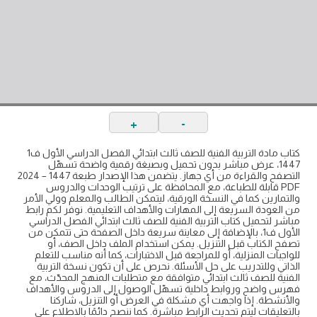
+
-
كتاب مادة التربية الفنية للصف ثالث ابتدائي الفصل الدراسي الأول ف1
1447، عرض مباشر بدون تحميل وبصيغة رقمية واضحة تسهّل
التصفح والقراءة من أي جهاز. يتضمن هذا الإصدار طبعة 1447 – 2024
PDF قابلة للطباعة، مع المحافظة على ترتيب الوحدات والدروس
والتمارين كما في النسخة الورقية، ليتمكن الطالب والمعلم وولي الأمر
من العودة السريعة إلى المهارات والأهداف التعليمية. نوفر لكم رابط
مباشر لتحميل كتاب التربية الفنية للصف ثالث ابتدائي الفصل الدراسي
الأول ف1، بالإضافة إلى معاينة سريعة داخل الصفحة حتى تتمكن من
تصفح الكتاب قبل التنزيل. يمكن استخدام الملف داخل الصف، أو
للواجبات المنزلية، أو للمراجعة قبل الاختبارات، كما أنه مناسب للتعلم
الذاتي وللتدريب على حل الأسئلة. نحرص على أن تكون نسخة التربية
الفنية للصف ثالث ابتدائي متوافقة مع متطلبات المنهج المحدّث، مع
فهرس واضح وروابط داخلية تسهّل الوصول إلى الدروس والأهداف
والأنشطة. إذا واجهت أي مشكلة في العرض أو التنزيل، شاركنا
بالتعليقات ليتم تحديث الرابط مباشرة. كما ننصح دائمًا بالاطلاع على