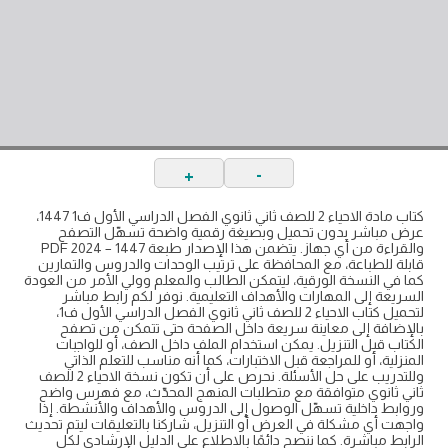
+
-
كتاب مادة الاحياء 2 للصف ثاني ثانوي الفصل الدراسي الأول ف1 1447،
عرض مباشر بدون تحميل وبصيغة رقمية واضحة تسهّل التصفح
والقراءة من أي جهاز. يتضمن هذا الإصدار طبعة 1447 – 2024 PDF
قابلة للطباعة، مع المحافظة على ترتيب الوحدات والدروس والتمارين
كما في النسخة الورقية، ليتمكن الطالب والمعلم وولي الأمر من العودة
السريعة إلى المهارات والأهداف التعليمية. نوفر لكم رابط مباشر
لتحميل كتاب الاحياء 2 للصف ثاني ثانوي الفصل الدراسي الأول ف1،
بالإضافة إلى معاينة سريعة داخل الصفحة حتى تتمكن من تصفح
الكتاب قبل التنزيل. يمكن استخدام الملف داخل الصف، أو للواجبات
المنزلية، أو للمراجعة قبل الاختبارات، كما أنه مناسب للتعلم الذاتي
وللتدريب على حل الأسئلة. نحرص على أن تكون نسخة الاحياء 2 للصف
ثاني ثانوي متوافقة مع متطلبات المنهج المحدّث، مع فهرس واضح
وروابط داخلية تسهّل الوصول إلى الدروس والأهداف والأنشطة. إذا
واجهت أي مشكلة في العرض أو التنزيل، شاركنا بالتعليقات ليتم تحديث
الرابط مباشرة. كما ننصح دائمًا بالاطلاع على الدليل الإرشادي لكل