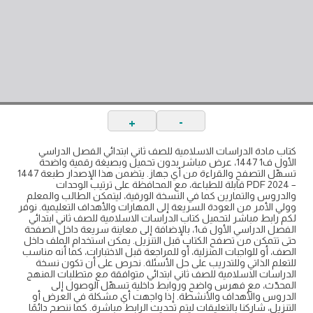
+
-
كتاب مادة الدراسات الاسلامية للصف ثاني ابتدائي الفصل الدراسي
الأول ف1 1447، عرض مباشر بدون تحميل وبصيغة رقمية واضحة
تسهّل التصفح والقراءة من أي جهاز. يتضمن هذا الإصدار طبعة 1447
– 2024 PDF قابلة للطباعة، مع المحافظة على ترتيب الوحدات
والدروس والتمارين كما في النسخة الورقية، ليتمكن الطالب والمعلم
وولي الأمر من العودة السريعة إلى المهارات والأهداف التعليمية. نوفر
لكم رابط مباشر لتحميل كتاب الدراسات الاسلامية للصف ثاني ابتدائي
الفصل الدراسي الأول ف1، بالإضافة إلى معاينة سريعة داخل الصفحة
حتى تتمكن من تصفح الكتاب قبل التنزيل. يمكن استخدام الملف داخل
الصف، أو للواجبات المنزلية، أو للمراجعة قبل الاختبارات، كما أنه مناسب
للتعلم الذاتي وللتدريب على حل الأسئلة. نحرص على أن تكون نسخة
الدراسات الاسلامية للصف ثاني ابتدائي متوافقة مع متطلبات المنهج
المحدّث، مع فهرس واضح وروابط داخلية تسهّل الوصول إلى
الدروس والأهداف والأنشطة. إذا واجهت أي مشكلة في العرض أو
التنزيل، شاركنا بالتعليقات ليتم تحديث الرابط مباشرة. كما ننصح دائمًا