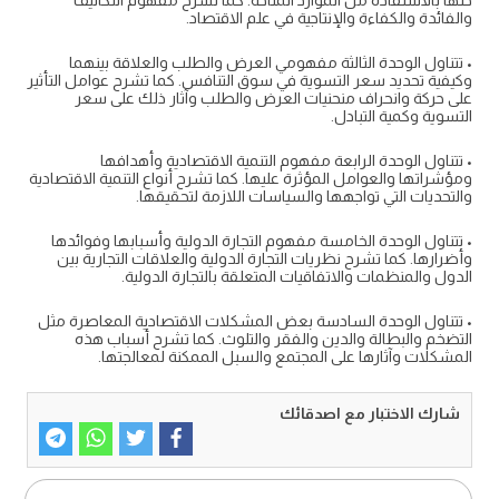
حلها بالاستفادة من الموارد المتاحة. كما تشرح مفهوم التكاليف
والفائدة والكفاءة والإنتاجية في علم الاقتصاد.
• تتناول الوحدة الثالثة مفهومي العرض والطلب والعلاقة بينهما
وكيفية تحديد سعر التسوية في سوق التنافس. كما تشرح عوامل التأثير
على حركة وانحراف منحنيات العرض والطلب وآثار ذلك على سعر
التسوية وكمية التبادل.
• تتناول الوحدة الرابعة مفهوم التنمية الاقتصادية وأهدافها
ومؤشراتها والعوامل المؤثرة عليها. كما تشرح أنواع التنمية الاقتصادية
والتحديات التي تواجهها والسياسات اللازمة لتحقيقها.
• تتناول الوحدة الخامسة مفهوم التجارة الدولية وأسبابها وفوائدها
وأضرارها. كما تشرح نظريات التجارة الدولية والعلاقات التجارية بين
الدول والمنظمات والاتفاقيات المتعلقة بالتجارة الدولية.
• تتناول الوحدة السادسة بعض المشكلات الاقتصادية المعاصرة مثل
التضخم والبطالة والدين والفقر والتلوث. كما تشرح أسباب هذه
المشكلات وآثارها على المجتمع والسبل الممكنة لمعالجتها.
شارك الاختبار مع اصدقائك